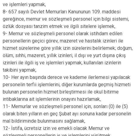
ve işlemleri yapmak,
8- 657 sayılı Devlet Memurları Kanununun 109. maddesi
gereğince, memur ve sözleşmeli personel için bilgi sistemi,
özlük dosyası tanzim etmek ve ilgili sitelere işlemek,
9- Memur ve sözleşmeli personel olarak istihdam edilen
personellerin geçici görev, mazeret ve hastalık izinleri ile
hizmet sürelerine göre yıllık izin sürelerini belirlemek; doğum,
ölüm, sıhhi, mazeret, yıllık izinleri, il dışı ve yurt dışına çıkış
izinleri ile ilgili iş ve işlemleri yapmak, kullanılan izinlerin
takibini yapmak,
10- Her ayın başında derece ve kademe ilerlemesi yapılacak
personelin terfii işlemlerini, diğer kurumlarda geçmiş hizmeti
bulunan personelin hizmet birleştirmesi ile okul bitirme
intibaklarına ait işlemlerinin onayını hazırlamak,
11- Memurlar ve sözleşmeli personel için, sonları (0) ile (5)
olarak biten yılların en geç Şubat ayı sonuna kadar personelin
mal bildiriminde bulunmasını sağlamak,
12- İstifa, ücretsiz izin ve emekli olacak Memur ve
sözleşmeli personellerin iş ve işlemlerini yürütmek,