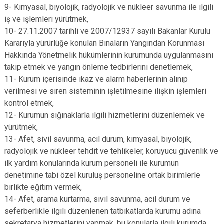
9- Kimyasal, biyolojik, radyolojik ve nükleer savunma ile ilgili
iş ve işlemleri yürütmek,
10- 27.11.2007 tarihli ve 2007/12937 sayılı Bakanlar Kurulu
Kararıyla yürürlüğe konulan Binaların Yangından Korunması
Hakkında Yönetmelik hükümlerinin kurumunda uygulanmasını
takip etmek ve yangın önleme tedbirlerini denetlemek,
11- Kurum içerisinde ikaz ve alarm haberlerinin alınıp
verilmesi ve siren sisteminin işletilmesine ilişkin işlemleri
kontrol etmek,
12- Kurumun sığınaklarla ilgili hizmetlerini düzenlemek ve
yürütmek,
13- Afet, sivil savunma, acil durum, kimyasal, biyolojik,
radyolojik ve nükleer tehdit ve tehlikeler, koruyucu güvenlik ve
ilk yardım konularında kurum personeli ile kurumun
denetimine tabi özel kuruluş personeline ortak birimlerle
birlikte eğitim vermek,
14- Afet, arama kurtarma, sivil savunma, acil durum ve
seferberlikle ilgili düzenlenen tatbikatlarda kurumu adına
sekretarya hizmetlerini yapmak, bu konularla ilgili kurumda