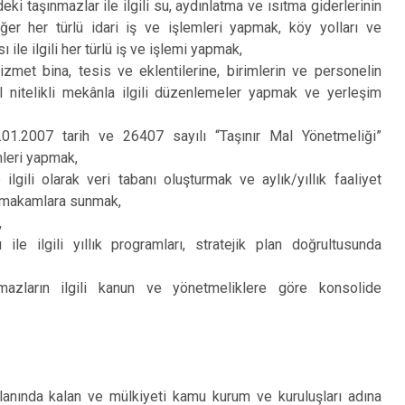
eki taşınmazlar ile ilgili su, aydınlatma ve ısıtma giderlerinin
er her türlü idari iş ve işlemleri yapmak, köy yolları ve
 ile ilgili her türlü iş ve işlemi yapmak,
hizmet bina, tesis ve eklentilerine, birimlerin ve personelin
l nitelikli mekânla ilgili düzenlemeler yapmak ve yerleşim
8.01.2007 tarih ve 26407 sayılı “Taşınır Mal Yönetmeliği”
mleri yapmak,
 ilgili olarak veri tabanı oluşturmak ve aylık/yıllık faaliyet
li makamlara sunmak,
,
 ile ilgili yıllık programları, stratejik plan doğrultusunda
mazların ilgili kanun ve yönetmeliklere göre konsolide
alanında kalan ve mülkiyeti kamu kurum ve kuruluşları adına