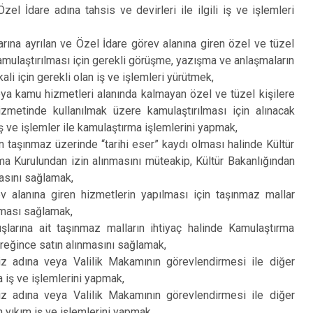
Özel İdare adına tahsis ve devirleri ile ilgili iş ve işlemleri
rına ayrılan ve Özel İdare görev alanına giren özel ve tüzel
kamulaştırılması için gerekli görüşme, yazışma ve anlaşmaların
ali için gerekli olan iş ve işlemleri yürütmek,
eya kamu hizmetleri alanında kalmayan özel ve tüzel kişilere
izmetinde kullanılmak üzere kamulaştırılması için alınacak
i iş ve işlemler ile kamulaştırma işlemlerini yapmak,
n taşınmaz üzerinde “tarihi eser” kaydı olması halinde Kültür
uma Kurulundan izin alınmasını müteakip, Kültür Bakanlığından
asını sağlamak,
ev alanına giren hizmetlerin yapılması için taşınmaz mallar
ulması sağlamak,
larına ait taşınmaz malların ihtiyaç halinde Kamulaştırma
eğince satın alınmasını sağlamak,
iz adına veya Valilik Makamının görevlendirmesi ile diğer
 iş ve işlemlerini yapmak,
iz adına veya Valilik Makamının görevlendirmesi ile diğer
n yıkım iş ve işlemlerini yapmak.