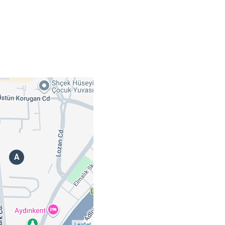
A
Leaflet