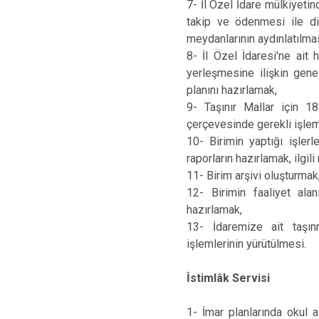
7- İl Özel İdare mülkiyetind
takip ve ödenmesi ile diğ
meydanlarının aydınlatılması
8- İl Özel İdaresi'ne ait 
yerleşmesine ilişkin gene
planını hazırlamak,
9- Taşınır Mallar için 1
çerçevesinde gerekli işle
10- Birimin yaptığı işlerle
raporların hazırlamak, ilgi
11- Birim arşivi oluşturmak
12- Birimin faaliyet alanı
hazırlamak,
13- İdaremize ait taşın
işlemlerinin yürütülmesi.
İstimlâk Servisi
1- İmar planlarında okul 