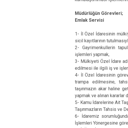
Müdürlüğün Görevleri;
Emlak Servisi
1- İl Özel İdaresinin mülk
sicil kayıtlarının tutulmasıy
2- Gayrimenkullerin tapul
işlemleri yapmak,
3- Mülkiyeti Özel İdare adın
edilmesi ile ilgili iş ve iş
4- İl Özel İdaresinin görev
trampa edilmesine, tahsi
taşınmazın akar haline geti
yapmak ve alınan kararlar 
5- Kamu İdarelerine Ait Ta
Taşınmazların Tahsis ve De
6- İdaremiz sorumluğunda 
İşlemleri Yönergesine göre