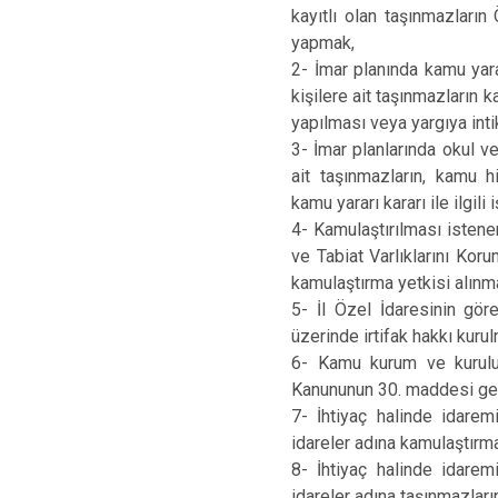
kayıtlı olan taşınmazların 
yapmak,
2- İmar planında kamu yara
kişilere ait taşınmazların 
yapılması veya yargıya intik
3- İmar planlarında okul v
ait taşınmazların, kamu h
kamu yararı kararı ile ilgil
4- Kamulaştırılması istene
ve Tabiat Varlıklarını Kor
kamulaştırma yetkisi alınm
5- İl Özel İdaresinin gör
üzerinde irtifak hakkı kur
6- Kamu kurum ve kuruluş
Kanununun 30. maddesi ger
7- İhtiyaç halinde idarem
idareler adına kamulaştırma
8- İhtiyaç halinde idarem
idareler adına taşınmazları