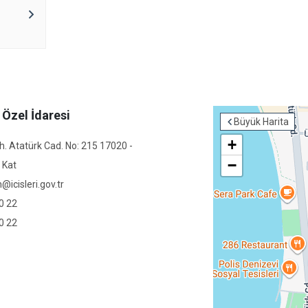
 Özel İdaresi
Büyük Harita
+
. Atatürk Cad. No: 215 17020 -
−
 Kat
icisleri.gov.tr
0 22
0 22