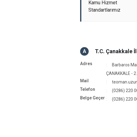
Kamu Hizmet
Standartlarımız
T.C. Çanakkale İl
A
Adres
Barbaros Mah
ÇANAKKALE - 2.
Mail
teoman.uzun@
Telefon
(0286) 220 0
Belge Geçer
(0286) 220 0