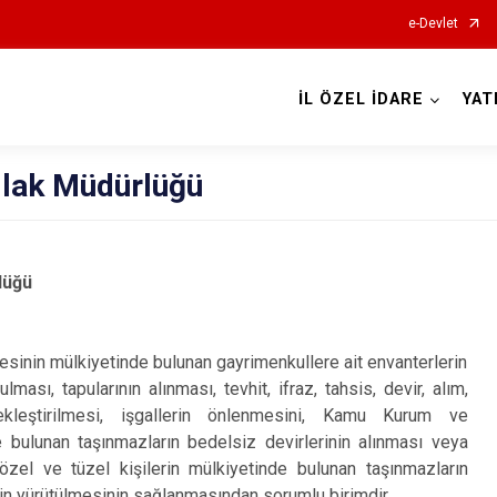
e-Devlet
İL ÖZEL İDARE
YAT
mlak Müdürlüğü
lüğü
esinin mülkiyetinde bulunan gayrimenkullere ait envanterlerin
tulması, tapularının alınması, tevhit, ifraz, tahsis, devir, alım,
ekleştirilmesi, işgallerin önlenmesini, Kamu Kurum ve
e bulunan taşınmazların bedelsiz devirlerinin alınması veya
 özel ve tüzel kişilerin mülkiyetinde bulunan taşınmazların
nin yürütülmesinin sağlanmasından sorumlu birimdir.