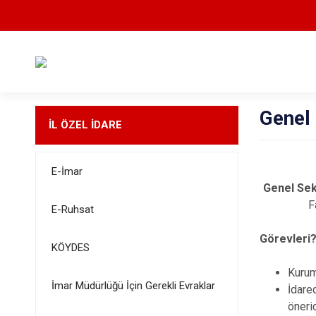
Genel
İL ÖZEL İDARE
E-İmar
Genel Sek
F
E-Ruhsat
Görevleri
KÖYDES
Kurum
İmar Müdürlüğü İçin Gerekli Evraklar
İdare
öneri