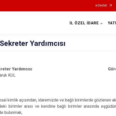
e-Devlet
İL ÖZEL İDARE
YAT
 Sekreter Yardımcısı
reter Yardımcısı
Gör
aruk KUL
?
sal kimlik açısından, idaremizde ve bağlı birimlerde gözlenen ak
deki birimler arası ve kendine bağlı birimler arasında eşgüdü
de bulunmak,