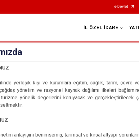
e-Devlet
İL ÖZEL İDARE
YAT
mızda
MUZ
linde yerleşik kişi ve kurumlara eğitim, sağlık, tarım, çevre v
çağdaş yönetim ve rasyonel kaynak dağılımı ilkeleri bağlamında s
 turizme yönelik değerlerini koruyacak ve gerçekleştirilecek ş
kseltmektir.
MUZ
netim anlayışını benimsemiş, tarımsal ve kırsal altyapı sorunlar