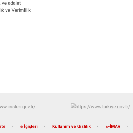
k ve adalet
lık ve Verimlilik
ete
e İçişleri
Kullanım ve Gizlilik
E-İMAR