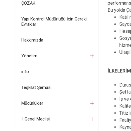
performansı
ÇÖZAK
Bu yolda Ça
Katıl
Yapı Kontrol Müdürlüğü İçin Gerekli
Sayda
Evraklar
Hesap
Sosya
Hakkımızda
hizme
Ulaşıl
Yönetim
İLKELERİM
info
Dürüs
Teşkilat Şeması
Şeffa
İş ve
Müdürlükler
Kalit
Titizl
İl Genel Meclisi
Faali
Kayna