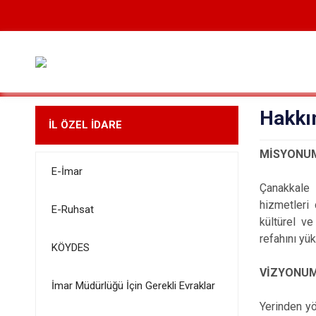
Hakkı
İL ÖZEL İDARE
MİSYONU
E-İmar
Çanakkale i
hizmetleri 
E-Ruhsat
kültürel ve
refahını yü
KÖYDES
VİZYONU
İmar Müdürlüğü İçin Gerekli Evraklar
Yerinden yö