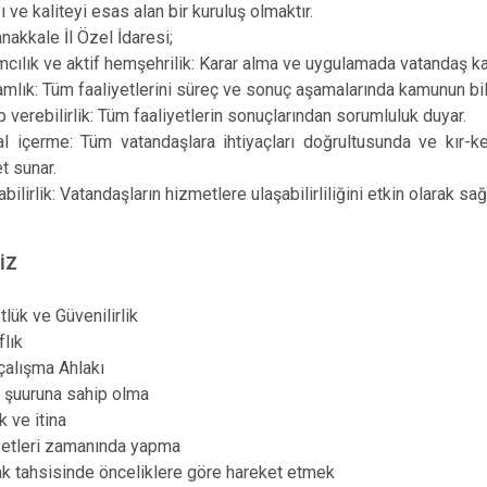
 ve kaliteyi esas alan bir kuruluş olmaktır.
nakkale İl Özel İdaresi;
ımcılık ve aktif hemşehrilik: Karar alma ve uygulamada vatandaş kat
mlık: Tüm faaliyetlerini süreç ve sonuç aşamalarında kamunun bil
 verebilirlik: Tüm faaliyetlerin sonuçlarından sorumluluk duyar.
l içerme: Tüm vatandaşlara ihtiyaçları doğrultusunda ve kır-kent
t sunar.
abilirlik: Vatandaşların hizmetlere ulaşabilirliliğini etkin olarak sağ
İZ
tlük ve Güvenilirlik
flık
 çalışma Ahlakı
e şuuruna sahip olma
ik ve itina
yetleri zamanında yapma
k tahsisinde önceliklere göre hareket etmek