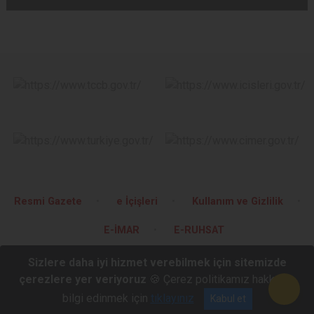
Resmi Gazete
e İçişleri
Kullanım ve Gizlilik
E-İMAR
E-RUHSAT
Sizlere daha iyi hizmet verebilmek için sitemizde
Barbaros Mahallesi, Atatürk Caddesi No: 215 17020 - Çanakkale
çerezlere yer veriyoruz
🍪 Çerez politikamız hakkında
(0286) 220 00 22
bilgi edinmek için
tıklayınız
Kabul et