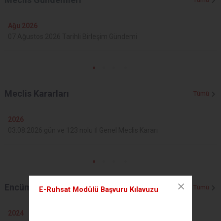
Tümü
Ağu
2026
07 Ağustos 2026 Tarihli Birleşim Gündemi
Meclis Kararları
Tümü
2026
03.08.2026 gün ve 123 nolu İl Genel Meclis Kararı
Encümen Kararları
Tümü
E-Ruhsat Modülü Başvuru Kılavuzu
2024