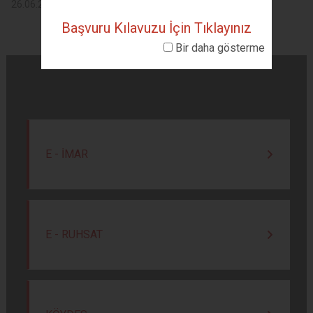
26.06.2024 tarihli toplantı gündemi
Başvuru Kılavuzu İçin Tıklayınız
Bir daha gösterme
E - İMAR
E - RUHSAT