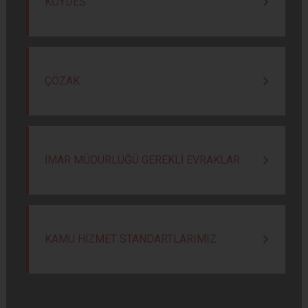
KÖYDES
ÇÖZAK
İMAR MÜDÜRLÜĞÜ GEREKLİ EVRAKLAR
KAMU HİZMET STANDARTLARIMIZ