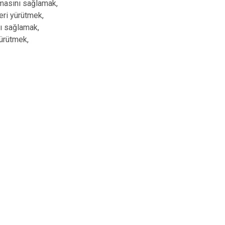
ulmasını sağlamak,
leri yürütmek,
nı sağlamak,
yürütmek,