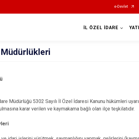
e-Devlet
İL ÖZEL İDARE
YAT
e Müdürlükleri
ğü
are Müdürlüğü 5302 Sayılı İl Özel İdaresi Kanunu hükümleri uyarı
ulmasına karar verilen ve kaymakama bağlı olan ilçe teşkilatıdır.
leri
i ve idari işlerini yürütmek, saymanlığını yapmak, gelirlerini (kaym