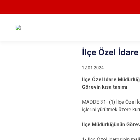
İlçe Özel İdar
12.01.2024
İlçe Özel İdare Müdürlü
Görevin kısa tanımı
MADDE 31- (1) İlçe Özel İd
işlerini yürütmek üzere kur
İlçe Müdürlüğünün Görev
1- İlçe Özel İdaresinin mal