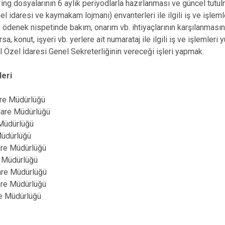
ifing dosyalarının 6 aylık periyodlarla hazırlanması ve güncel tut
zel idaresi ve kaymakam lojmanı) envanterleri ile ilgili iş ve işlem
ödenek nispetinde bakım, onarım vb. ihtiyaçlarının karşılanması
a, konut, işyeri vb. yerlere ait numarataj ile ilgili iş ve işlemleri 
 Özel İdaresi Genel Sekreterliğinin vereceği işleri yapmak.
leri
are Müdürlüğü
dare Müdürlüğü
 Müdürlüğü
Müdürlüğü
are Müdürlüğü
e Müdürlüğü
dare Müdürlüğü
are Müdürlüğü
re Müdürlüğü