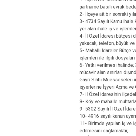
şartname basılı evrak bede
2- İlçeye ait bir sonraki yı
3- 4734 Sayılı Kamu İhale
yer alan ihale iş ve işlemle
4- İl Özel İdaresi bütçesi d
yakacak, telefon, büyük ve
5- Mahalli İdareler Bütçe
işlemleri ile ilgili dosyal
6- Yetki verilmesi halinde
mücavir alan sınırları dışı
Gayri Sıhhi Müesseseleri 
işyerlerine İşyeri Açma ve
7- İl Özel İdaresinin ilçed
8- Köy ve mahalle muhtarlar
9- 5302 Sayılı İl Özel İdar
10- 4916 sayılı kanun uyarı
11- Birimde yapılan iş ve iş
edilmesini sağlamaktır,