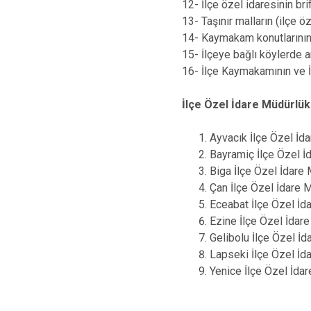
12- İlçe özel idaresinin br
13- Taşınır malların (ilçe ö
14- Kaymakam konutlarının 
15- İlçeye bağlı köylerde ars
16- İlçe Kaymakamının ve İl
İlçe Özel İdare Müdürlük
Ayvacık İlçe Özel İd
Bayramiç İlçe Özel İ
Biga İlçe Özel İdare
Çan İlçe Özel İdare 
Eceabat İlçe Özel İd
Ezine İlçe Özel İdar
Gelibolu İlçe Özel İ
Lapseki İlçe Özel İd
Yenice İlçe Özel İda