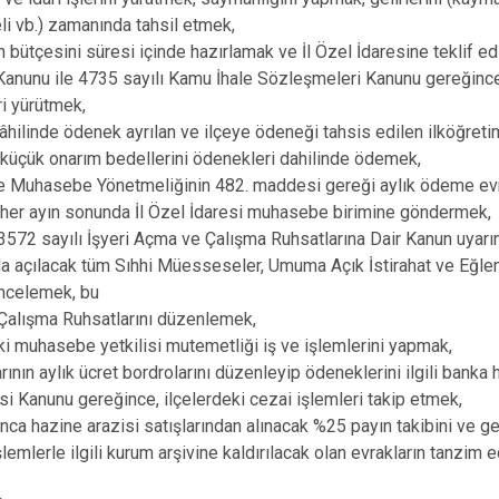
li vb.) zamanında tahsil etmek,
lın bütçesini süresi içinde hazırlamak ve İl Özel İdaresine teklif 
 Kanunu ile 4735 sayılı Kamu İhale Sözleşmeleri Kanunu gereğinc
ri yürütmek,
âhilinde ödenek ayrılan ve ilçeye ödeneği tahsis edilen ilköğretim 
 küçük onarım bedellerini ödenekleri dahilinde ödemek,
 ve Muhasebe Yönetmeliğinin 482. maddesi gereği aylık ödeme evr
arı her ayın sonunda İl Özel İdaresi muhasebe birimine göndermek,
; 3572 sayılı İşyeri Açma ve Çalışma Ruhsatlarına Dair Kanun uyar
nda açılacak tüm Sıhhi Müesseseler, Umuma Açık İstirahat ve Eğlence
incelemek, bu
 Çalışma Ruhsatlarını düzenlemek,
eki muhasebe yetkilisi mutemetliği iş ve işlemlerini yapmak,
ının aylık ücret bordrolarını düzenleyip ödeneklerini ilgili banka
esi Kanunu gereğince, ilçelerdeki cezai işlemleri takip etmek,
nca hazine arazisi satışlarından alınacak %25 payın takibini ve g
lemlerle ilgili kurum arşivine kaldırılacak olan evrakların tanzim 