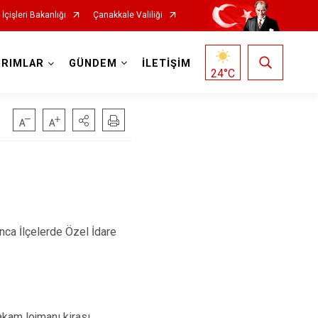
İçişleri Bakanlığı
Çanakkale Valiliği
IRIMLAR
GÜNDEM
İLETİŞİM
24
°C
nca İlçelerde Özel İdare
akam lojmanı kirası,